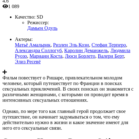
4.6
1 089
Качество:
SD
Режиссер:
Дамьен Одуль
Актеры:
Матьё Амальрик
,
Ризлен Эль Коэн
,
Стефан Терперо
,
Александра Соллогуб
,
Каролин Деманжель
,
Людмила
Руозо
,
Марианн Коста
,
Люси Борлето
,
Валери Берт
,
Элиз Ресевё
Фильм повествует о Ришаре, привлекательном молодом
человеке, который путешествует по Франции в поисках
сексуальных приключений. В своих поисках он знакомится с
различными женщинами, с которыми он проводит время в
интенсивных сексуальных отношениях.
Однако, по мере того как главный герой продолжает свое
путешествие, он начинает задумываться о том, что ему
действительно нужно в жизни и какое значение имеют для
него его сексуальные связи.