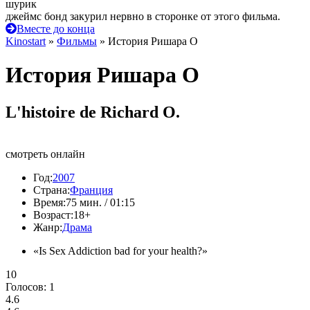
шурик
джеймс бонд закурил нервно в сторонке от этого фильма.
Вместе до конца
Kinostart
»
Фильмы
» История Ришара О
История Ришара О
L'histoire de Richard O.
смотреть онлайн
Год:
2007
Страна:
Франция
Время:
75 мин. / 01:15
Возраст:
18+
Жанр:
Драма
«Is Sex Addiction bad for your health?»
10
Голосов:
1
4.6