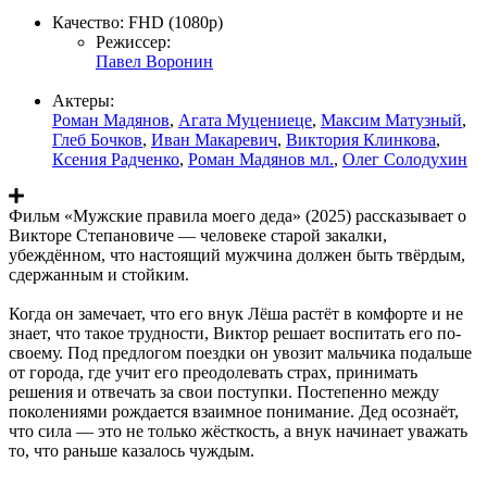
Качество:
FHD (1080p)
Режиссер:
Павел Воронин
Актеры:
Роман Мадянов
,
Агата Муцениеце
,
Максим Матузный
,
Глеб Бочков
,
Иван Макаревич
,
Виктория Клинкова
,
Ксения Радченко
,
Роман Мадянов мл.
,
Олег Солодухин
Фильм «Мужские правила моего деда» (2025) рассказывает о
Викторе Степановиче — человеке старой закалки,
убеждённом, что настоящий мужчина должен быть твёрдым,
сдержанным и стойким.
Когда он замечает, что его внук Лёша растёт в комфорте и не
знает, что такое трудности, Виктор решает воспитать его по-
своему. Под предлогом поездки он увозит мальчика подальше
от города, где учит его преодолевать страх, принимать
решения и отвечать за свои поступки. Постепенно между
поколениями рождается взаимное понимание. Дед осознаёт,
что сила — это не только жёсткость, а внук начинает уважать
то, что раньше казалось чуждым.