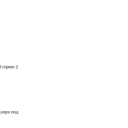
3 серию 2
 клоун под