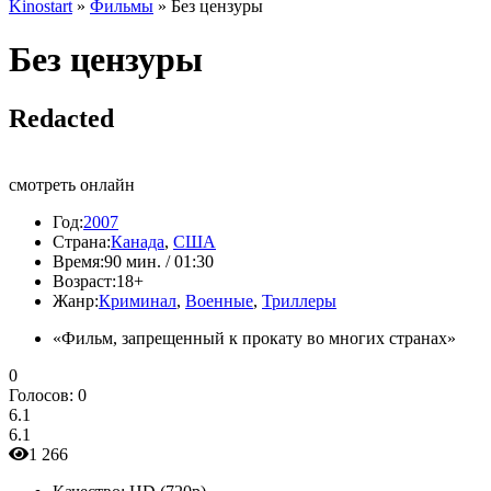
Kinostart
»
Фильмы
» Без цензуры
Без цензуры
Redacted
смотреть онлайн
Год:
2007
Страна:
Канада
,
США
Время:
90 мин. / 01:30
Возраст:
18+
Жанр:
Криминал
,
Военные
,
Триллеры
«Фильм, запрещенный к прокату во многих странах»
0
Голосов:
0
6.1
6.1
1 266