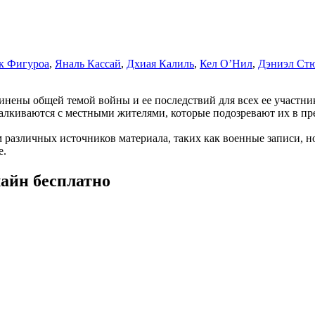
к Фигуроа
,
Яналь Кассай
,
Дхиая Калиль
,
Кел О’Нил
,
Дэниэл Ст
инены общей темой войны и ее последствий для всех ее участни
талкиваются с местными жителями, которые подозревают их в пр
 различных источников материала, таких как военные записи, н
е.
лайн бесплатно