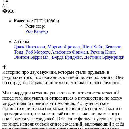
7.4
8.1
900
Качество:
FHD (1080p)
Режиссер:
Роб Райнер
Актеры:
Джек Николсон
,
Морган Фриман
,
Шон Хейс
,
Беверли
Тодд
,
Роб Морроу
,
Альфонсо Фриман
,
Роуэна Кинг
,
Эннтон Берри мл.
,
Верда Бриджес
,
Дестини Браунридж
Историю про двух мужчин, которые стали друзьями в
результате того, что оказались в одной палате больницы. Они
оба страдают от рака и понимают, что им осталось недолго.
Миллиардер и механик решают составить список желаний
перед тем, как умрут, и отправиться в путешествие по всему
миру, чтобы исполнить эти желания. Их путешествие
становится не только попыткой исполнить свои мечты, но и
примером того, как можно найти смысл жизни, даже когда
она кажется уже уходящей. В течение фильма путешествуют
по миру, исполняя свой список желаний, включающий в себя