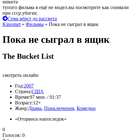
никита
тупого фильма я ещё не видел.вы посмотрите как снимали
при ссср.убогие.
Семь вёрст до рассвета
Kinostart
»
Фильмы
» Пока не сыграл в ящик
Пока не сыграл в ящик
The Bucket List
смотреть онлайн
Год:
2007
Страна:
США
Время:
97 мин. / 01:37
Возраст:
12+
Жанр:
Драма
,
Приключения
,
Комедии
«Оторвись напоследок»
0
Голосов:
0