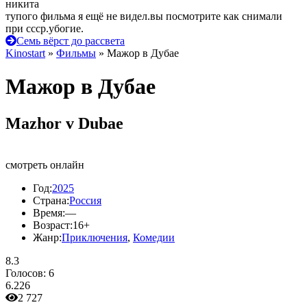
никита
тупого фильма я ещё не видел.вы посмотрите как снимали
при ссср.убогие.
Семь вёрст до рассвета
Kinostart
»
Фильмы
» Мажор в Дубае
Мажор в Дубае
Mazhor v Dubae
смотреть онлайн
Год:
2025
Страна:
Россия
Время:
—
Возраст:
16+
Жанр:
Приключения
,
Комедии
8.3
Голосов:
6
6.226
2 727