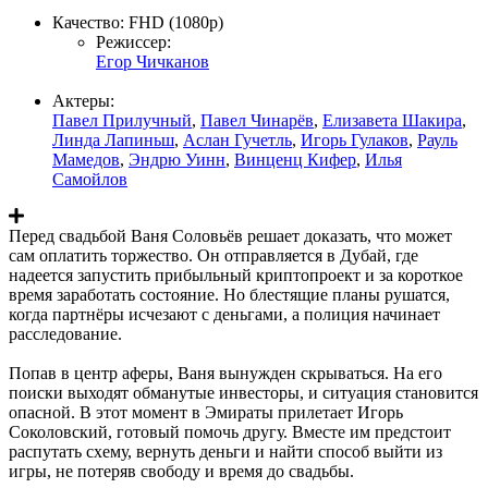
Качество:
FHD (1080p)
Режиссер:
Егор Чичканов
Актеры:
Павел Прилучный
,
Павел Чинарёв
,
Елизавета Шакира
,
Линда Лапиньш
,
Аслан Гучетль
,
Игорь Гулаков
,
Рауль
Мамедов
,
Эндрю Уинн
,
Винценц Кифер
,
Илья
Самойлов
Перед свадьбой Ваня Соловьёв решает доказать, что может
сам оплатить торжество. Он отправляется в Дубай, где
надеется запустить прибыльный криптопроект и за короткое
время заработать состояние. Но блестящие планы рушатся,
когда партнёры исчезают с деньгами, а полиция начинает
расследование.
Попав в центр аферы, Ваня вынужден скрываться. На его
поиски выходят обманутые инвесторы, и ситуация становится
опасной. В этот момент в Эмираты прилетает Игорь
Соколовский, готовый помочь другу. Вместе им предстоит
распутать схему, вернуть деньги и найти способ выйти из
игры, не потеряв свободу и время до свадьбы.