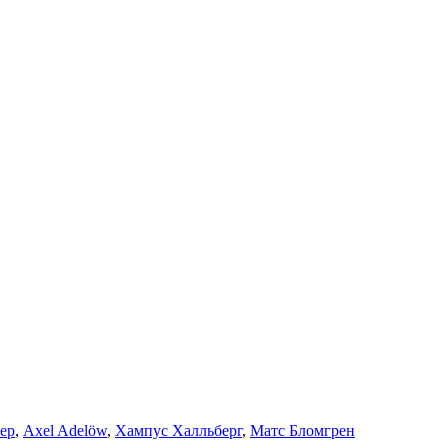
ер
,
Axel Adelöw
,
Хампус Халльберг
,
Матс Бломгрен