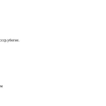
ссср.убогие.
ом