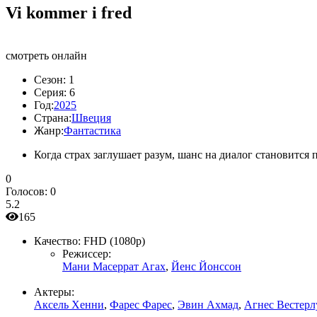
Vi kommer i fred
смотреть онлайн
Сезон:
1
Серия:
6
Год:
2025
Страна:
Швеция
Жанр:
Фантастика
Когда страх заглушает разум, шанс на диалог становится
0
Голосов:
0
5.2
165
Качество:
FHD (1080p)
Режиссер:
Мани Масеррат Агах
,
Йенс Йонссон
Актеры:
Аксель Хенни
,
Фарес Фарес
,
Эвин Ахмад
,
Агнес Вестерл