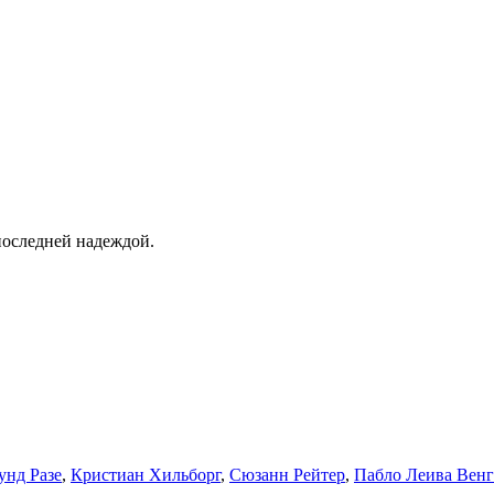
 последней надеждой.
унд Разе
,
Кристиан Хильборг
,
Сюзанн Рейтер
,
Пабло Леива Венг