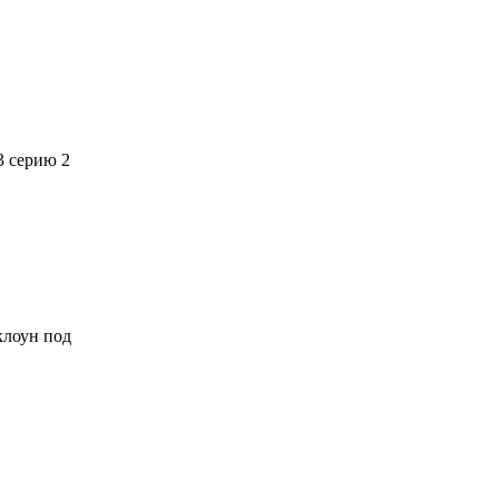
3 серию 2
 клоун под