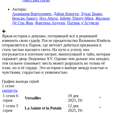
Джессика Палю
Актеры:
Анамария Вартоломеи
,
Дайан Крюгер
,
Лукас Браво
,
Венсан Лакост
,
Ноэ Абита
,
Juliette Thierry-Mieg
,
Жюльен
Де Сен Жан
,
Фантина Ардуин
,
Патрик д’Асумсао
Яркая история о девушке, потерявшей всё и решившей
изменить свою судьбу. После предательства Вальмона Изабель
отправляется в Париж, где мечтает добиться признания и
стать частью высшего света. На пути к успеху она
погружается в плетение интриг, манипуляций и тайн, которые
скрывает двор Людовика XV. Однако чем дальше она заходит,
тем сильнее понимает: месть может разрушить не только её
план, но и её сердце. Это история о выборе между властью и
чувствами, гордостью и уязвимостью.
График выхода серий
1 сезон
свернуть
1 сезон 6
19 дек
Versailles
*
серия
2025, Пт
1 сезон 5
12 дек
La Sainte et la Putain
*
серия
2025, Пт