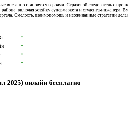
рые внезапно становятся героями. Страховой следователь с про
района, включая хозяйку супермаркета и студента-инженера. В
квартала. Смелость, взаимопомощь и неожиданные стратегии дел
Вт
*
Пн
*
т
*
н
*
л 2025) онлайн бесплатно