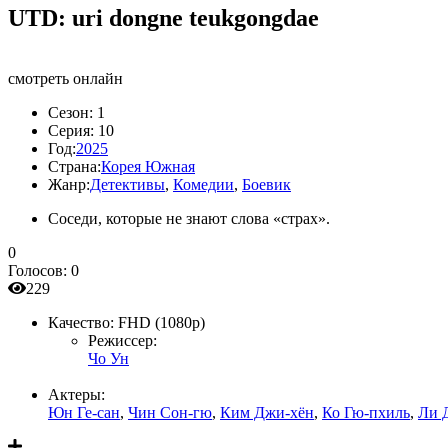
UTD: uri dongne teukgongdae
смотреть онлайн
Сезон:
1
Серия:
10
Год:
2025
Страна:
Корея Южная
Жанр:
Детективы
,
Комедии
,
Боевик
Соседи, которые не знают слова «страх».
0
Голосов:
0
229
Качество:
FHD (1080p)
Режиссер:
Чо Ун
Актеры:
Юн Ге-сан
,
Чин Сон-гю
,
Ким Джи-хён
,
Ко Гю-пхиль
,
Ли 