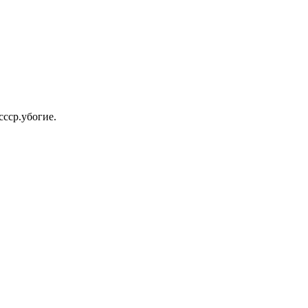
ссср.убогие.