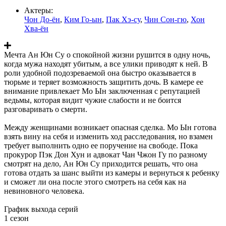
Актеры:
Чон До-ён
,
Ким Го-ын
,
Пак Хэ-су
,
Чин Сон-гю
,
Хон
Хва-ён
Мечта Ан Юн Су о спокойной жизни рушится в одну ночь,
когда мужа находят убитым, а все улики приводят к ней. В
роли удобной подозреваемой она быстро оказывается в
тюрьме и теряет возможность защитить дочь. В камере ее
внимание привлекает Мо Ын заключенная с репутацией
ведьмы, которая видит чужие слабости и не боится
разговаривать о смерти.
Между женщинами возникает опасная сделка. Мо Ын готова
взять вину на себя и изменить ход расследования, но взамен
требует выполнить одно ее поручение на свободе. Пока
прокурор Пэк Дон Хун и адвокат Чан Чжон Гу по разному
смотрят на дело, Ан Юн Су приходится решать, что она
готова отдать за шанс выйти из камеры и вернуться к ребенку
и сможет ли она после этого смотреть на себя как на
невиновного человека.
График выхода серий
1 сезон