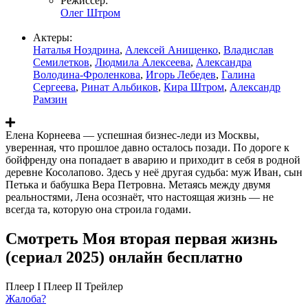
Режиссер:
Олег Штром
Актеры:
Наталья Ноздрина
,
Алексей Анищенко
,
Владислав
Семилетков
,
Людмила Алексеева
,
Александра
Володина-Фроленкова
,
Игорь Лебедев
,
Галина
Сергеева
,
Ринат Альбиков
,
Кира Штром
,
Александр
Рамзин
Елена Корнеева — успешная бизнес-леди из Москвы,
уверенная, что прошлое давно осталось позади. По дороге к
бойфренду она попадает в аварию и приходит в себя в родной
деревне Косолапово. Здесь у неё другая судьба: муж Иван, сын
Петька и бабушка Вера Петровна. Метаясь между двумя
реальностями, Лена осознаёт, что настоящая жизнь — не
всегда та, которую она строила годами.
Смотреть Моя вторая первая жизнь
(сериал 2025) онлайн бесплатно
Плеер I
Плеер II
Трейлер
Жалоба?