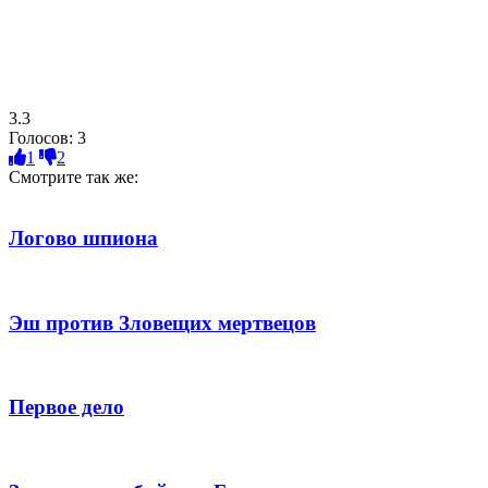
3.3
Голосов:
3
1
2
Смотрите так же:
Логово шпиона
Эш против Зловещих мертвецов
Первое дело