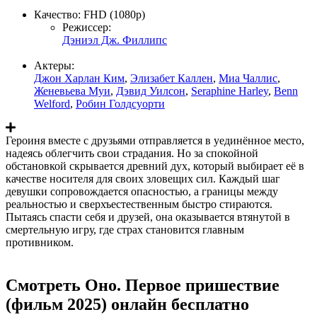
Качество:
FHD (1080p)
Режиссер:
Дэниэл Дж. Филлипс
Актеры:
Джон Харлан Ким
,
Элизабет Каллен
,
Миа Чаллис
,
Женевьева Муи
,
Дэвид Уилсон
,
Seraphine Harley
,
Benn
Welford
,
Робин Голдсуорти
Героиня вместе с друзьями отправляется в уединённое место,
надеясь облегчить свои страдания. Но за спокойной
обстановкой скрывается древний дух, который выбирает её в
качестве носителя для своих зловещих сил. Каждый шаг
девушки сопровождается опасностью, а границы между
реальностью и сверхъестественным быстро стираются.
Пытаясь спасти себя и друзей, она оказывается втянутой в
смертельную игру, где страх становится главным
противником.
Смотреть Оно. Первое пришествие
(фильм 2025) онлайн бесплатно