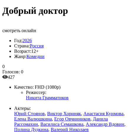
Добрый доктор
смотреть онлайн
Год:
2026
Страна:
Россия
Возраст:
12+
Жанр:
Комедии
0
Голосов:
0
427
Качество:
FHD (1080p)
Режиссер:
Никита Грамматиков
Актеры:
Юрий Стоянов
,
Виктор Хориняк
,
Анастасия Куимова
,
Елена Валюшкина
,
Егор Овчинников
,
Данила
Рассомахин
,
Василиса Семашкова
,
Александр Вдовин
,
Полина Дудкина
,
Валерий Николаев