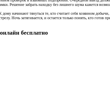
ением проверок и взаимных подозрений. Очередной выезд долже
амки. Решение забрать находку без лишнего шума кажется возмо
дому начинают тянуться те, кто считает себя хозяином добычи, и
елу. Ночь затягивается, и остается только понять, кто готов пр
онлайн бесплатно