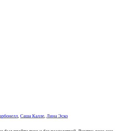
арбонелл
,
Саша Калле
,
Лина Эско