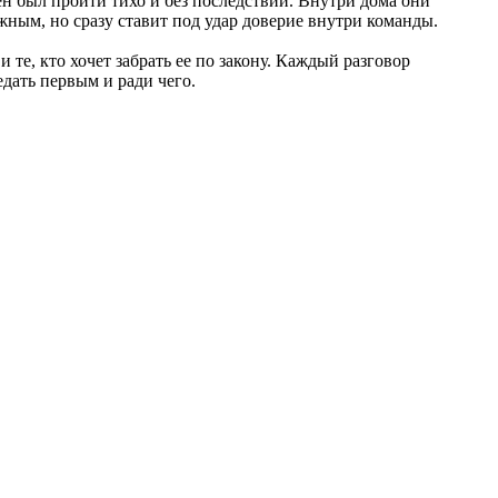
н был пройти тихо и без последствий. Внутри дома они
жным, но сразу ставит под удар доверие внутри команды.
 те, кто хочет забрать ее по закону. Каждый разговор
едать первым и ради чего.