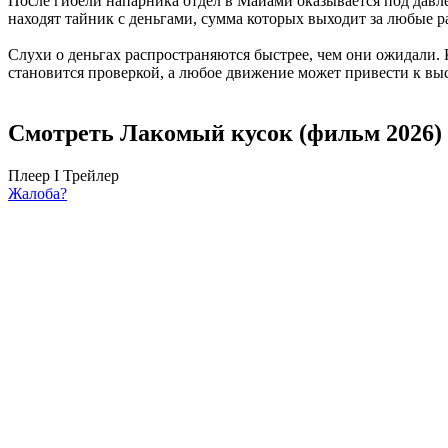
После гибели напарника отдел в Майами оказывается под давл
находят тайник с деньгами, сумма которых выходит за любые р
Слухи о деньгах распространяются быстрее, чем они ожидали. К 
становится проверкой, а любое движение может привести к выстр
Смотреть Лакомый кусок (фильм 2026) 
Плеер I
Трейлер
Жалоба?