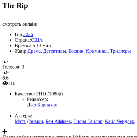
The Rip
смотреть онлайн
Год:
2026
Страна:
США
Время:
2 ч 13 мин
Жанр:
Драма
,
Детективы
,
Боевик
,
Криминал
,
Триллеры
6.7
Голосов:
3
6.9
6.6
716
Качество:
FHD (1080p)
Режиссер:
Джо Карнахан
Актеры:
Мэтт Дэймон
,
Бен Аффлек
,
Тияна Тейлор
,
Кайл Чендлер
,