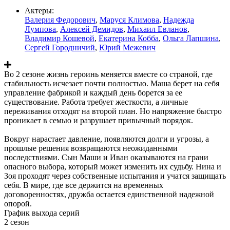
Актеры:
Валерия Федорович
,
Маруся Климова
,
Надежда
Лумпова
,
Алексей Демидов
,
Михаил Евланов
,
Владимир Кошевой
,
Екатерина Кобба
,
Ольга Лапшина
,
Сергей Городничий
,
Юрий Межевич
Во 2 сезоне жизнь героинь меняется вместе со страной, где
стабильность исчезает почти полностью. Маша берет на себя
управление фабрикой и каждый день борется за ее
существование. Работа требует жесткости, а личные
переживания отходят на второй план. Но напряжение быстро
проникает в семью и разрушает привычный порядок.
Вокруг нарастает давление, появляются долги и угрозы, а
прошлые решения возвращаются неожиданными
последствиями. Сын Маши и Иван оказываются на грани
опасного выбора, который может изменить их судьбу. Нина и
Зоя проходят через собственные испытания и учатся защищать
себя. В мире, где все держится на временных
договоренностях, дружба остается единственной надежной
опорой.
График выхода серий
2 сезон