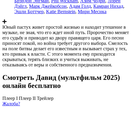
Брэндон Энгман
,
Phil Wickham
,
Азим Чодри
,
Лорен
Дэйгл
,
Марк Джейкобсон
,
Адам Голд
,
Камран Нихад
,
Эшли Боттчер
,
Katie Bernstein
,
Мири Месика
Юный пастух живет простой жизнью и находит утешение в
музыке, не зная, что его ждет иной путь. Пророчество меняет
его судьбу и приводит ко двору правящего царя. Его песни
приносят покой, но война требует другого выбора. Смелость
на поле битвы делает его известным и вызывает страх у тех,
кто привык к власти. С этого момента ему приходится
скрываться, терять близких и учиться выживать, не
отказываясь от веры и собственного предназначения.
Смотреть Давид (мультфильм 2025)
онлайн бесплатно
Плеер I
Плеер II
Трейлер
Жалоба?