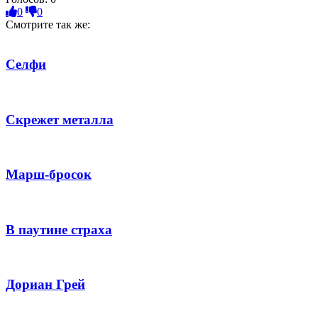
0
0
Смотрите так же:
Селфи
Скрежет металла
Марш-бросок
В паутине страха
Дориан Грей