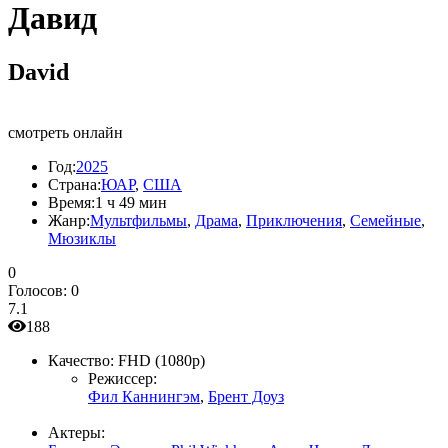
Давид
David
смотреть онлайн
Год:
2025
Страна:
ЮАР
,
США
Время:
1 ч 49 мин
Жанр:
Мультфильмы
,
Драма
,
Приключения
,
Семейные
,
Мюзиклы
0
Голосов:
0
7.1
188
Качество:
FHD (1080p)
Режиссер:
Фил Каннингэм
,
Брент Доуз
Актеры: