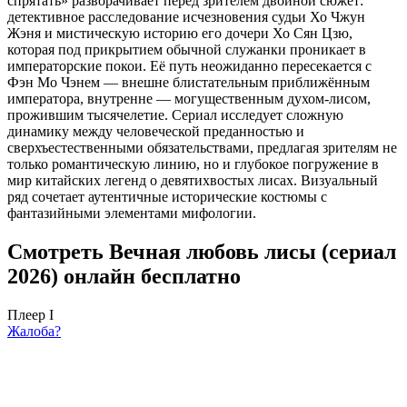
спрятать» разворачивает перед зрителем двойной сюжет:
детективное расследование исчезновения судьи Хо Чжун
Жэня и мистическую историю его дочери Хо Сян Цзю,
которая под прикрытием обычной служанки проникает в
императорские покои. Её путь неожиданно пересекается с
Фэн Мо Чэнем — внешне блистательным приближённым
императора, внутренне — могущественным духом-лисом,
прожившим тысячелетие. Сериал исследует сложную
динамику между человеческой преданностью и
сверхъестественными обязательствами, предлагая зрителям не
только романтическую линию, но и глубокое погружение в
мир китайских легенд о девятихвостых лисах. Визуальный
ряд сочетает аутентичные исторические костюмы с
фантазийными элементами мифологии.
Смотреть Вечная любовь лисы (сериал
2026) онлайн бесплатно
Плеер I
Жалоба?