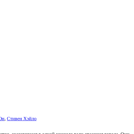
Юн
,
Стивен Хэйло