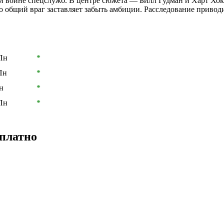
войне спецслужб. В центре сюжета — Билл Гудман и Харт Хокст
о общий враг заставляет забыть амбиции. Расследование приво
 Пн
*
Пн
*
н
*
 Пн
*
сплатно