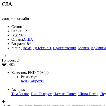
CIA
смотреть онлайн
Сезон:
1
Серия:
12
Год:
2026
Страна:
США
Возраст:
18+
Жанр:
Драма
,
Детективы
,
Приключения
,
Боевик
,
Кримина
10
Голосов:
2
1 485
Качество:
FHD (1080p)
Режиссер:
Кен Джиротти
Актеры:
Том Эллис
,
Ник Гелфусс
,
Натали Линес
,
Шива Негар
,
Пе