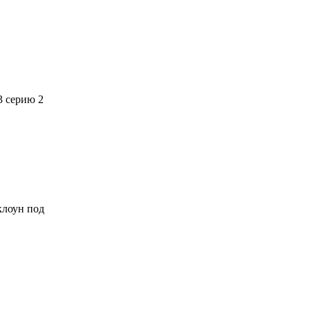
3 серию 2
 клоун под