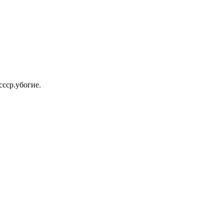
ссср.убогие.