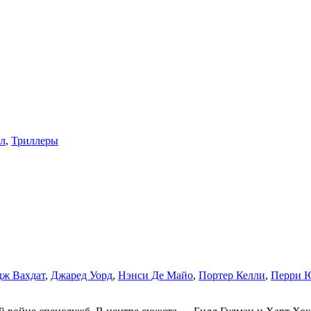
л
,
Триллеры
дж Вахдат
,
Джаред Уорд
,
Нэнси Де Майо
,
Портер Келли
,
Перри 