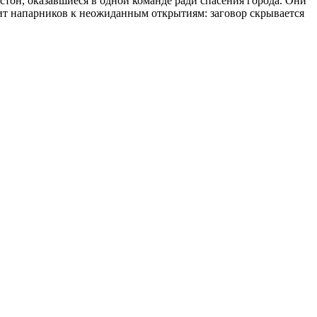
он, оказавшиеся в одной команде ради спасения города. Они
дит напарников к неожиданным открытиям: заговор скрывается