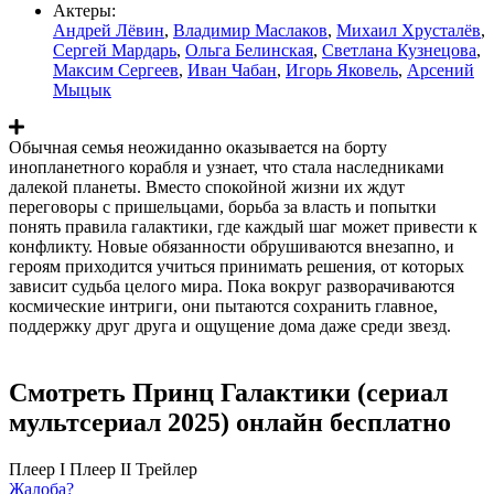
Актеры:
Андрей Лёвин
,
Владимир Маслаков
,
Михаил Хрусталёв
,
Сергей Мардарь
,
Ольга Белинская
,
Светлана Кузнецова
,
Максим Сергеев
,
Иван Чабан
,
Игорь Яковель
,
Арсений
Мыцык
Обычная семья неожиданно оказывается на борту
инопланетного корабля и узнает, что стала наследниками
далекой планеты. Вместо спокойной жизни их ждут
переговоры с пришельцами, борьба за власть и попытки
понять правила галактики, где каждый шаг может привести к
конфликту. Новые обязанности обрушиваются внезапно, и
героям приходится учиться принимать решения, от которых
зависит судьба целого мира. Пока вокруг разворачиваются
космические интриги, они пытаются сохранить главное,
поддержку друг друга и ощущение дома даже среди звезд.
Смотреть Принц Галактики (сериал
мультсериал 2025) онлайн бесплатно
Плеер I
Плеер II
Трейлер
Жалоба?