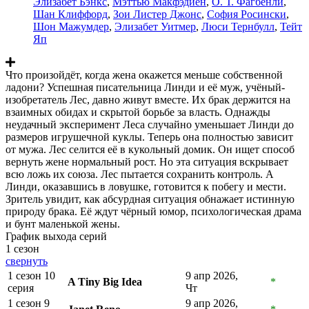
Элизабет Бэнкс
,
Мэттью Макфэдиен
,
О. Т. Фагбенли
,
Шан Клиффорд
,
Зои Листер Джонс
,
София Росински
,
Шон Мажумдер
,
Элизабет Уитмер
,
Люси Тернбулл
,
Тейт
Яп
Что произойдёт, когда жена окажется меньше собственной
ладони? Успешная писательница Линди и её муж, учёный-
изобретатель Лес, давно живут вместе. Их брак держится на
взаимных обидах и скрытой борьбе за власть. Однажды
неудачный эксперимент Леса случайно уменьшает Линди до
размеров игрушечной куклы. Теперь она полностью зависит
от мужа. Лес селится её в кукольный домик. Он ищет способ
вернуть жене нормальный рост. Но эта ситуация вскрывает
всю ложь их союза. Лес пытается сохранить контроль. А
Линди, оказавшись в ловушке, готовится к побегу и мести.
Зритель увидит, как абсурдная ситуация обнажает истинную
природу брака. Её ждут чёрный юмор, психологическая драма
и бунт маленькой жены.
График выхода серий
1 сезон
свернуть
1 сезон 10
9 апр 2026,
A Tiny Big Idea
*
серия
Чт
1 сезон 9
9 апр 2026,