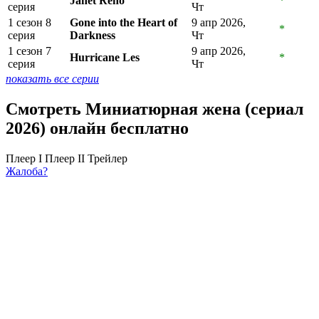
Janet Reno
*
серия
Чт
1 сезон 8
Gone into the Heart of
9 апр 2026,
*
серия
Darkness
Чт
1 сезон 7
9 апр 2026,
Hurricane Les
*
серия
Чт
показать все серии
Смотреть Миниатюрная жена (сериал
2026) онлайн бесплатно
Плеер I
Плеер II
Трейлер
Жалоба?