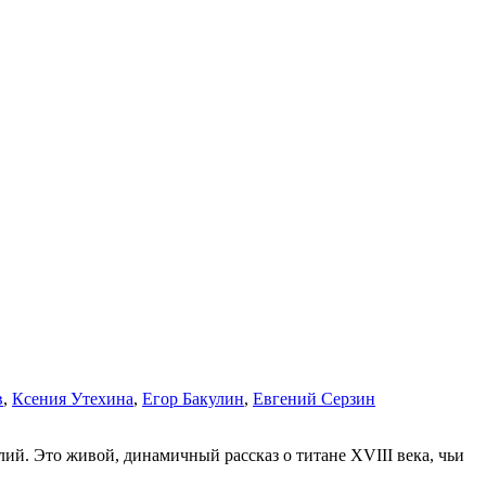
в
,
Ксения Утехина
,
Егор Бакулин
,
Евгений Серзин
ий. Это живой, динамичный рассказ о титане XVIII века, чьи