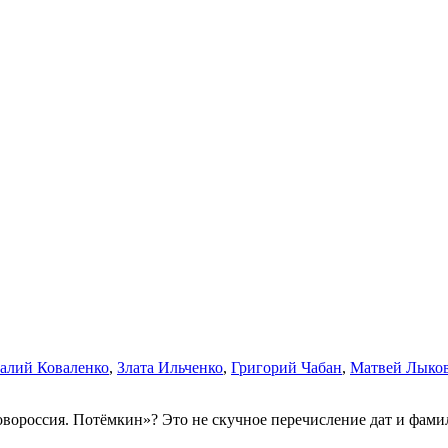
алий Коваленко
,
Злата Ильченко
,
Григорий Чабан
,
Матвей Лыко
овороссия. Потёмкин»? Это не скучное перечисление дат и фамил