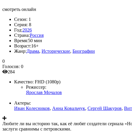
смотреть онлайн
Сезон:
1
Серия:
8
Год:
2026
Страна:
Россия
Время:
50 мин
Возраст:
16+
Жанр:
Драма
,
Исторические
,
Биографии
0
Голосов:
0
284
Качество:
FHD (1080p)
Режиссер:
Ярослав Мочалов
Актеры:
Иван Колесников
,
Анна Ковальчук
,
Сергей Шакуров
,
Вит
Любите ли вы историю так, как её любят создатели сериала «Н
заслуги сравнимы с петровскими.