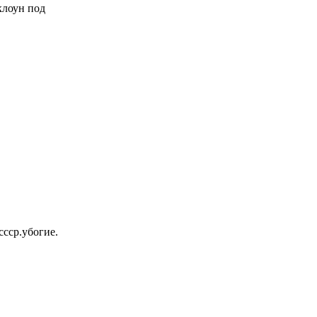
 клоун под
ссср.убогие.