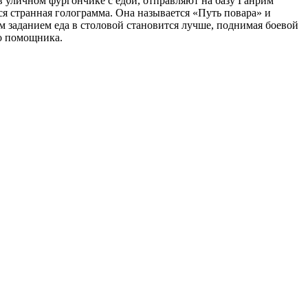
 уличном фургончике с едой, отправляют на базу Ганрим
ся странная голограмма. Она называется «Путь повара» и
м заданием еда в столовой становится лучше, поднимая боевой
го помощника.