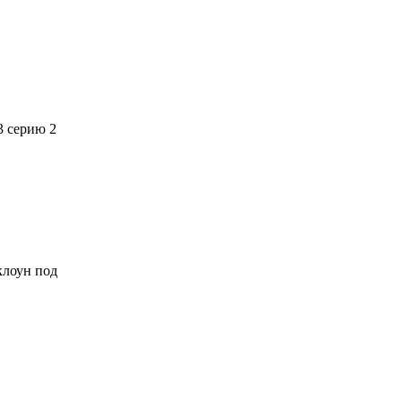
3 серию 2
 клоун под