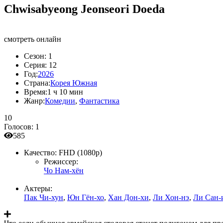
Chwisabyeong Jeonseori Doeda
смотреть онлайн
Сезон:
1
Серия:
12
Год:
2026
Страна:
Корея Южная
Время:
1 ч 10 мин
Жанр:
Комедии
,
Фантастика
10
Голосов:
1
585
Качество:
FHD (1080p)
Режиссер:
Чо Нам-хён
Актеры:
Пак Чи-хун
,
Юн Гён-хо
,
Хан Дон-хи
,
Ли Хон-нэ
,
Ли Сан-