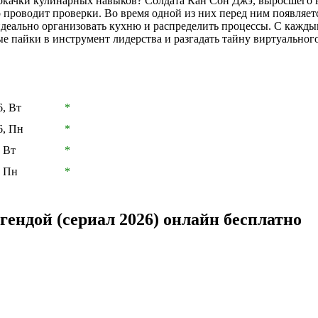
рокачки кулинарных навыков? Солдата Кан Сон Джэ, выросшего в
 проводит проверки. Во время одной из них перед ним появляет
идеально организовать кухню и распределить процессы. С кажды
ые пайки в инструмент лидерства и разгадать тайну виртуально
6, Вт
*
6, Пн
*
 Вт
*
, Пн
*
ендой (сериал 2026) онлайн бесплатно