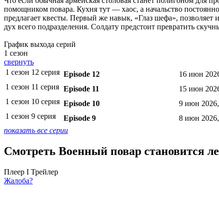
Что если обычная армейская столовая станет полигоном для п
помощником повара. Кухня тут — хаос, а начальство постоянно
предлагает квесты. Первый же навык, «Глаз шефа», позволяет 
дух всего подразделения. Солдату предстоит превратить скучн
График выхода серий
1 сезон
свернуть
1 сезон 12 серия
Episode 12
16 июн 202
1 сезон 11 серия
Episode 11
15 июн 202
1 сезон 10 серия
Episode 10
9 июн 2026,
1 сезон 9 серия
Episode 9
8 июн 2026
показать все серии
Смотреть Военный повар становится лег
Плеер I
Трейлер
Жалоба?