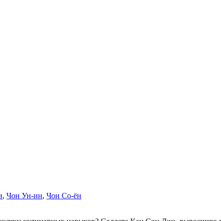
и
,
Чон Ун-ин
,
Чон Со-ён