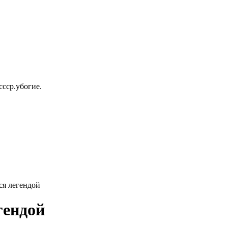
ссср.убогие.
ся легендой
гендой