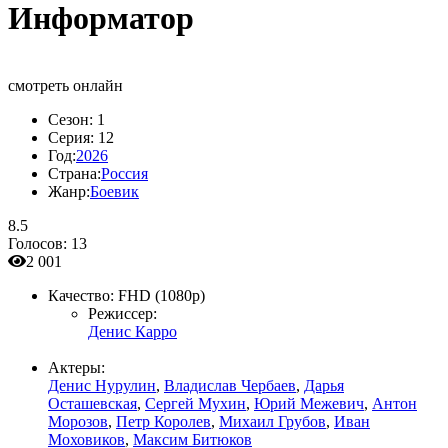
Информатор
смотреть онлайн
Сезон:
1
Серия:
12
Год:
2026
Страна:
Россия
Жанр:
Боевик
8.5
Голосов:
13
2 001
Качество:
FHD (1080p)
Режиссер:
Денис Карро
Актеры:
Денис Нурулин
,
Владислав Чербаев
,
Дарья
Осташевская
,
Сергей Мухин
,
Юрий Межевич
,
Антон
Морозов
,
Петр Королев
,
Михаил Грубов
,
Иван
Моховиков
,
Максим Битюков