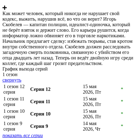
Как может человек, который никогда не нарушает свой
кодекс, выжить, нарушив всё, во что он верит? Игорь
Скобелев — капитан полиции, идеалист-одиночка, который
не берёт взяток и держит слово. Его карьера рушится, когда
информатор ложно обвиняет его в торговле наркотиками.
Начальник предлагает сделку: избежать тюрьмы, став кротом
внутри собственного отдела. Скобелев должен расследовать
загадочную смерть полковника, связанную с убийством его
отца двадцать лет назад. Теперь он ведёт двойную игру среди
коллег, где каждый шаг грозит предательством.
График выхода серий
1 сезон
свернуть
1 сезон 12
15 мая
Серия 12
*
серия
2026, Пт
1 сезон 11
15 мая
Серия 11
*
серия
2026, Пт
1 сезон 10
15 мая
Серия 10
*
серия
2026, Пт
1 сезон 9
14 мая
Серия 9
*
серия
2026, Чт
показать все серии