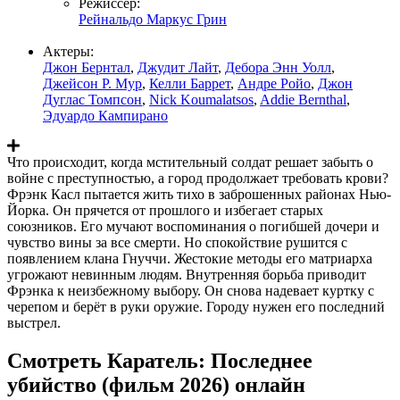
Режиссер:
Рейнальдо Маркус Грин
Актеры:
Джон Бернтал
,
Джудит Лайт
,
Дебора Энн Уолл
,
Джейсон Р. Мур
,
Келли Баррет
,
Андре Ройо
,
Джон
Дуглас Томпсон
,
Nick Koumalatsos
,
Addie Bernthal
,
Эдуардо Кампирано
Что происходит, когда мстительный солдат решает забыть о
войне с преступностью, а город продолжает требовать крови?
Фрэнк Касл пытается жить тихо в заброшенных районах Нью-
Йорка. Он прячется от прошлого и избегает старых
союзников. Его мучают воспоминания о погибшей дочери и
чувство вины за все смерти. Но спокойствие рушится с
появлением клана Гнуччи. Жестокие методы его матриарха
угрожают невинным людям. Внутренняя борьба приводит
Фрэнка к неизбежному выбору. Он снова надевает куртку с
черепом и берёт в руки оружие. Городу нужен его последний
выстрел.
Смотреть Каратель: Последнее
убийство (фильм 2026) онлайн