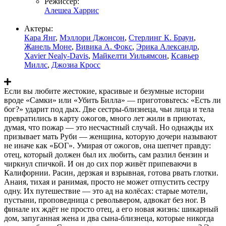
Режиссер:
Алешеа Харрис
Актеры:
Кара Янг
,
Мэллори Джонсон
,
Стерлинг К. Браун
,
Жанель Моне
,
Вивика А. Фокс
,
Эрика Александр
,
Xavier Nealy-Davis
,
Майкелти Уильямсон
,
Ксавьер
Миллс
,
Джозиа Кросс
Если вы любите жестокие, красивые и безумные истории
вроде «Самки» или «Убить Билла» — приготовьтесь: «Есть ли
бог?» ударит под дых. Две сестры-близнеца, чьи лица и тела
превратились в карту ожогов, много лет жили в приютах,
думая, что пожар — это несчастный случай. Но однажды их
призывает мать Руби — женщина, которую дочери называют
не иначе как «БОГ». Умирая от ожогов, она шепчет правду:
отец, который должен был их любить, сам разлил бензин и
чиркнул спичкой. И он до сих пор живёт припеваючи в
Калифорнии. Расин, дерзкая и взрывная, готова рвать глотки.
Анаия, тихая и ранимая, просто не может отпустить сестру
одну. Их путешествие — это ад на колёсах: старые мотели,
пустыни, проповедница с револьвером, адвокат без ног. В
финале их ждёт не просто отец, а его новая жизнь: шикарный
дом, запуганная жена и два сына-близнеца, которые никогда