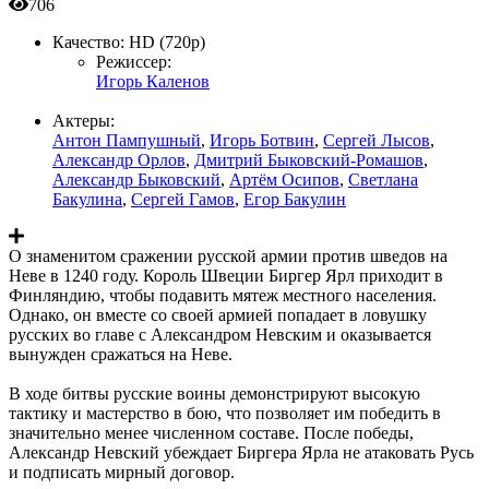
706
Качество:
HD (720p)
Режиссер:
Игорь Каленов
Актеры:
Антон Пампушный
,
Игорь Ботвин
,
Сергей Лысов
,
Александр Орлов
,
Дмитрий Быковский-Ромашов
,
Александр Быковский
,
Артём Осипов
,
Светлана
Бакулина
,
Сергей Гамов
,
Егор Бакулин
О знаменитом сражении русской армии против шведов на
Неве в 1240 году. Король Швеции Биргер Ярл приходит в
Финляндию, чтобы подавить мятеж местного населения.
Однако, он вместе со своей армией попадает в ловушку
русских во главе с Александром Невским и оказывается
вынужден сражаться на Неве.
В ходе битвы русские воины демонстрируют высокую
тактику и мастерство в бою, что позволяет им победить в
значительно менее численном составе. После победы,
Александр Невский убеждает Биргера Ярла не атаковать Русь
и подписать мирный договор.