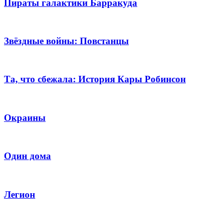
Пираты галактики Барракуда
Звёздные войны: Повстанцы
Та, что сбежала: История Кары Робинсон
Окраины
Один дома
Легион