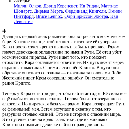
Актеры:
Милли Олкок
,
Дэвид Коренсвет
,
Ив Ридли
,
Маттиас
Шонартс
,
Дирмед Мёрта
,
Фердинанд Кингсли
,
Эмили
Пиггфорд
,
Bruce Lennox
,
Одри Бриссон-Жютра
,
Эви
Левентис
Двадцать первый день рождения она встречает в космическом
баре. Красное солнце этой планеты гасит все её суперсилы.
Кара просто хочет крепко выпить и забыть прошлое. Рядом
плачет девочка-инопланетянка по имени Рути. Её отец убит
космическим пиратом. Рути ищет того, кто поможет
отомстить. Кара соглашается отвезти её. Их путь лежит через
окраины галактики. С ними летит пёс Крипто. В пути они
обретают опасного союзника — охотника за головами Лобо.
Жестокий пират Крем совершил ошибку. Он смертельно
ранил Крипто.
Теперь у Кары есть три дня, чтобы найти антидот. Её силы всё
ещё слабы от местного солнца. Голова болит от вчерашнего
алкоголя. Но пиратская база уже рядом. Кара возвращает Рути
её фамильный меч. Затем вступает в схватку с тем, кто
разрушил столько жизней. Это не история о спасении мира.
Это путешествие на краю галактики, где выжившая с
Криптона помогает девочке найти справедливость.