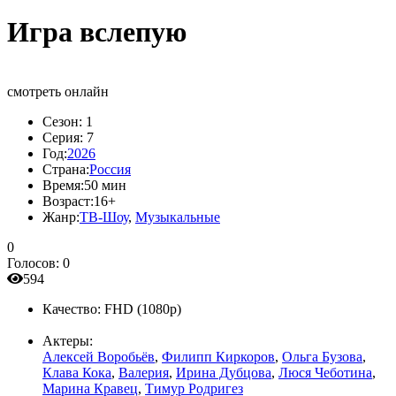
Игра вслепую
смотреть онлайн
Сезон:
1
Серия:
7
Год:
2026
Страна:
Россия
Время:
50 мин
Возраст:
16+
Жанр:
ТВ-Шоу
,
Музыкальные
0
Голосов:
0
594
Качество:
FHD (1080p)
Актеры:
Алексей Воробьёв
,
Филипп Киркоров
,
Ольга Бузова
,
Клава Кока
,
Валерия
,
Ирина Дубцова
,
Люся Чеботина
,
Марина Кравец
,
Тимур Родригез