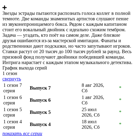
Звезды эстрады пытаются распознать голоса коллег в полной
темноте. Две команды знаменитых артистов слушают пение
из звуконепроницаемого бокса. Рядом с каждым капитаном
стоит его вокальный двойник с идеально схожим тембром.
Задача — угадать, кто поёт на самом деле. Даже близкие
друзья ошибаются из-за мастерской имитации. Фанаты и
родственники дают подсказки, но часто запутывают игроков.
Ставки растут от 20 тысяч до 100 тысяч рублей за раунд. Весь
призовой фонд получают двойники победившей команды.
Интрига нарастает с каждым этапом музыкального детектива.
График выхода серий
1 сезон
свернуть
1 сезон 7
8 авг 2026,
Выпуск 7
*
серия
Сб
1 сезон 6
1 авг 2026,
Выпуск 6
*
серия
Сб
1 сезон 5
25 июл
Выпуск 5
*
серия
2026, Сб
1 сезон 4
18 июл
Выпуск 4
*
серия
2026, Сб
показать все серии