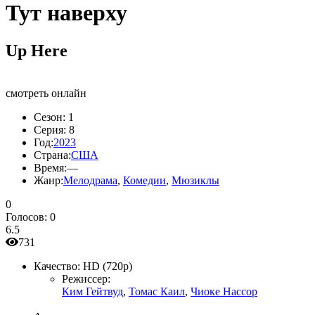
Тут наверху
Up Here
смотреть онлайн
Сезон:
1
Серия:
8
Год:
2023
Страна:
США
Время:
—
Жанр:
Мелодрама
,
Комедии
,
Мюзиклы
0
Голосов:
0
6.5
731
Качество:
HD (720p)
Режиссер:
Ким Гейтвуд
,
Томас Каил
,
Чиоке Нассор