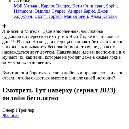
Актеры:
Мэй Уитман
,
Карлос Валдес
,
Кэти Финнеран
,
Sophia
Hammons
,
Эмилия Суарес
,
Андреа Барнс
,
Джон
Ходжмэн
,
Скотт Портер
,
Майкл Бенц
,
Адам Каплан
Линдсей и Мигель - двое влюбленных, чья любовь
судьбоносно пересекла их пути в Нью-Йорке в финальные
дни 1999 года. Но когда их сердца начинают биться в унисон,
в их жизнь врываются беспокойство и страх, не давая им
наслаждаться друг другом. Навязчивые идеи и воспоминания
мучают их, как тени, которые не уходят даже в самые яркие
моменты их отношений.
Будут ли они бороться за свою любовь и преодолеют ли свои
страхи, чтобы оказаться вместе в финале своей истории?
Смотреть Тут наверху (сериал 2023)
онлайн бесплатно
Плеер I
Трейлер
Жалоба?