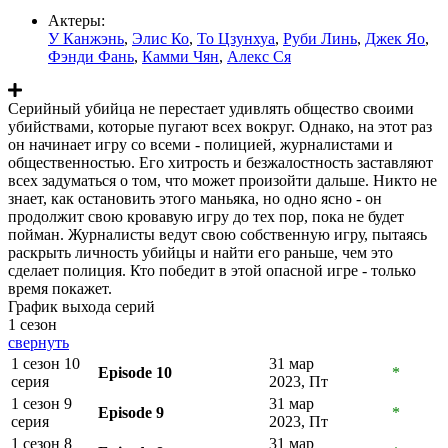
Актеры:
У Канжэнь
,
Элис Ко
,
То Цзунхуа
,
Руби Линь
,
Джек Яо
,
Фэнди Фань
,
Камми Чян
,
Алекс Ся
Серийный убийца не перестает удивлять общество своими
убийствами, которые пугают всех вокруг. Однако, на этот раз
он начинает игру со всеми - полицией, журналистами и
общественностью. Его хитрость и безжалостность заставляют
всех задуматься о том, что может произойти дальше. Никто не
знает, как остановить этого маньяка, но одно ясно - он
продолжит свою кровавую игру до тех пор, пока не будет
пойман. Журналисты ведут свою собственную игру, пытаясь
раскрыть личность убийцы и найти его раньше, чем это
сделает полиция. Кто победит в этой опасной игре - только
время покажет.
График выхода серий
1 сезон
свернуть
1 сезон 10
31 мар
Episode 10
*
серия
2023, Пт
1 сезон 9
31 мар
Episode 9
*
серия
2023, Пт
1 сезон 8
31 мар