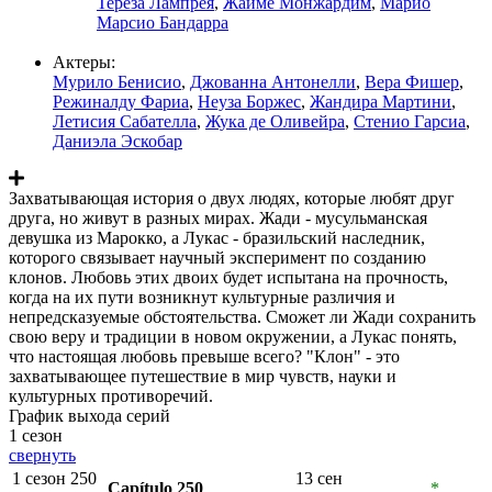
Тереза Лампрея
,
Жайме Монжардим
,
Марио
Марсио Бандарра
Актеры:
Мурило Бенисио
,
Джованна Антонелли
,
Вера Фишер
,
Режиналду Фариа
,
Неуза Боржес
,
Жандира Мартини
,
Летисия Сабателла
,
Жука де Оливейра
,
Стенио Гарсиа
,
Даниэла Эскобар
Захватывающая история о двух людях, которые любят друг
друга, но живут в разных мирах. Жади - мусульманская
девушка из Марокко, а Лукас - бразильский наследник,
которого связывает научный эксперимент по созданию
клонов. Любовь этих двоих будет испытана на прочность,
когда на их пути возникнут культурные различия и
непредсказуемые обстоятельства. Сможет ли Жади сохранить
свою веру и традиции в новом окружении, а Лукас понять,
что настоящая любовь превыше всего? "Клон" - это
захватывающее путешествие в мир чувств, науки и
культурных противоречий.
График выхода серий
1 сезон
свернуть
1 сезон 250
13 сен
Capítulo 250
*