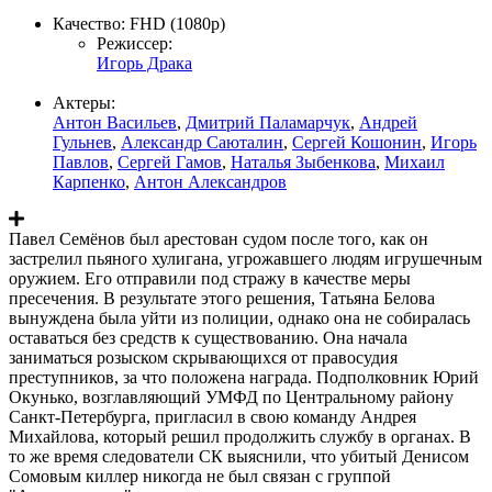
Качество:
FHD (1080p)
Режиссер:
Игорь Драка
Актеры:
Антон Васильев
,
Дмитрий Паламарчук
,
Андрей
Гульнев
,
Александр Саюталин
,
Сергей Кошонин
,
Игорь
Павлов
,
Сергей Гамов
,
Наталья Зыбенкова
,
Михаил
Карпенко
,
Антон Александров
Павел Семёнов был арестован судом после того, как он
застрелил пьяного хулигана, угрожавшего людям игрушечным
оружием. Его отправили под стражу в качестве меры
пресечения. В результате этого решения, Татьяна Белова
вынуждена была уйти из полиции, однако она не собиралась
оставаться без средств к существованию. Она начала
заниматься розыском скрывающихся от правосудия
преступников, за что положена награда. Подполковник Юрий
Окунько, возглавляющий УМФД по Центральному району
Санкт-Петербурга, пригласил в свою команду Андрея
Михайлова, который решил продолжить службу в органах. В
то же время следователи СК выяснили, что убитый Денисом
Сомовым киллер никогда не был связан с группой