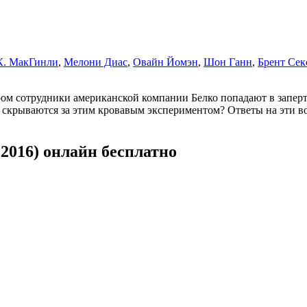
К. МакГинли
,
Мелони Диас
,
Овайн Йомэн
,
Шон Ганн
,
Брент Сек
ором сотрудники американской компании Белко попадают в запе
 скрываются за этим кровавым экспериментом? Ответы на эти во
2016) онлайн бесплатно