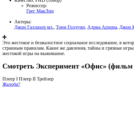
Качество:
FHD (1080p)
Режиссер:
Грег МакЛин
Актеры:
Джон Галлахер мл.
,
Тони Голдуин
,
Адриа Архона
,
Джон 
Это жестокое и безжалостное социальное исследование, в кот
странным правилам. Какие же давления, тайны и грязные игры
жестокой игры на выживание.
Смотреть Эксперимент «Офис» (фильм 
Плеер I
Плеер II
Трейлер
Жалоба?