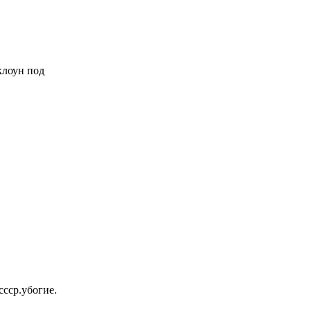
 клоун под
ссср.убогие.