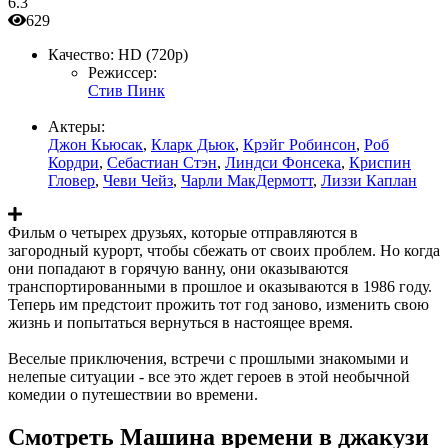
6.3
629
Качество:
HD (720p)
Режиссер:
Стив Пинк
Актеры:
Джон Кьюсак
,
Кларк Дьюк
,
Крэйг Робинсон
,
Роб
Кордри
,
Себастиан Стэн
,
Линдси Фонсека
,
Криспин
Гловер
,
Чеви Чейз
,
Чарли МакДермотт
,
Лиззи Каплан
Фильм о четырех друзьях, которые отправляются в
загородный курорт, чтобы сбежать от своих проблем. Но когда
они попадают в горячую ванну, они оказываются
транспортированными в прошлое и оказываются в 1986 году.
Теперь им предстоит прожить тот год заново, изменить свою
жизнь и попытаться вернуться в настоящее время.
Веселые приключения, встречи с прошлыми знакомыми и
нелепые ситуации - все это ждет героев в этой необычной
комедии о путешествии во времени.
Смотреть Машина времени в джакузи