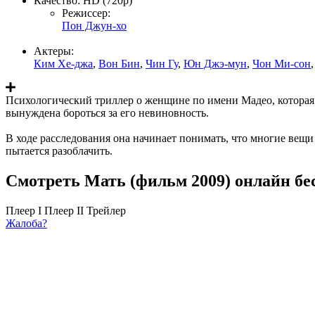
Качество:
HD (720p)
Режиссер:
Пон Джун-хо
Актеры:
Ким Хе-джа
,
Вон Бин
,
Чин Гу
,
Юн Джэ-мун
,
Чон Ми-сон
Психологический триллер о женщине по имени Мадео, которая 
вынуждена бороться за его невиновность.
В ходе расследования она начинает понимать, что многие вещи 
пытается разоблачить.
Смотреть Мать (фильм 2009) онлайн бе
Плеер I
Плеер II
Трейлер
Жалоба?