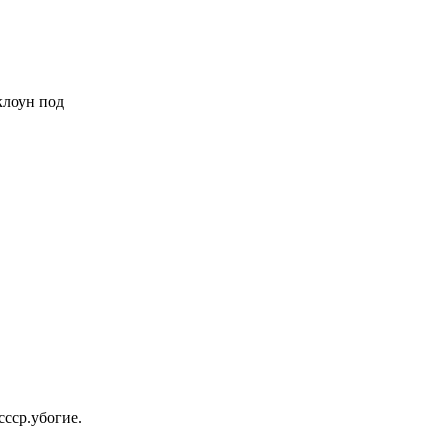
 клоун под
ссср.убогие.