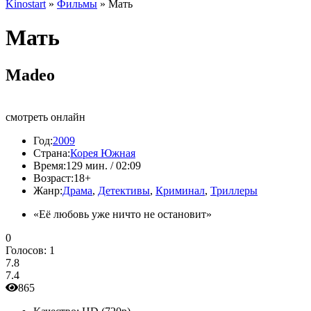
Kinostart
»
Фильмы
» Мать
Мать
Madeo
смотреть онлайн
Год:
2009
Страна:
Корея Южная
Время:
129 мин. / 02:09
Возраст:
18+
Жанр:
Драма
,
Детективы
,
Криминал
,
Триллеры
«Её любовь уже ничто не остановит»
0
Голосов:
1
7.8
7.4
865