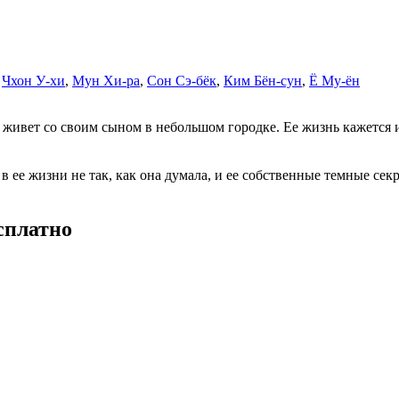
,
Чхон У-хи
,
Мун Хи-ра
,
Сон Сэ-бёк
,
Ким Бён-сун
,
Ё Му-ён
живет со своим сыном в небольшом городке. Ее жизнь кажется и
в ее жизни не так, как она думала, и ее собственные темные сек
сплатно