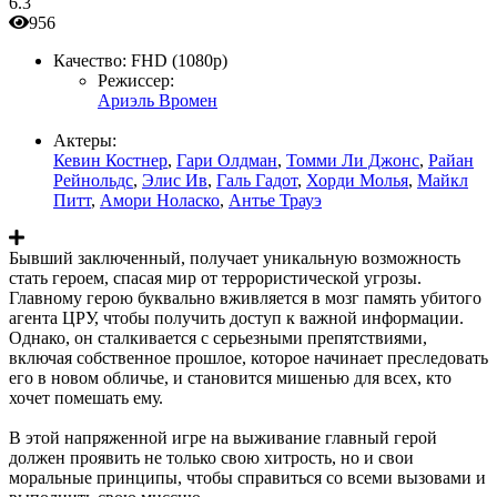
6.3
956
Качество:
FHD (1080p)
Режиссер:
Ариэль Вромен
Актеры:
Кевин Костнер
,
Гари Олдман
,
Томми Ли Джонс
,
Райан
Рейнольдс
,
Элис Ив
,
Галь Гадот
,
Хорди Молья
,
Майкл
Питт
,
Амори Ноласко
,
Антье Трауэ
Бывший заключенный, получает уникальную возможность
стать героем, спасая мир от террористической угрозы.
Главному герою буквально вживляется в мозг память убитого
агента ЦРУ, чтобы получить доступ к важной информации.
Однако, он сталкивается с серьезными препятствиями,
включая собственное прошлое, которое начинает преследовать
его в новом обличье, и становится мишенью для всех, кто
хочет помешать ему.
В этой напряженной игре на выживание главный герой
должен проявить не только свою хитрость, но и свои
моральные принципы, чтобы справиться со всеми вызовами и