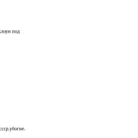
 клоун под
ссср.убогие.