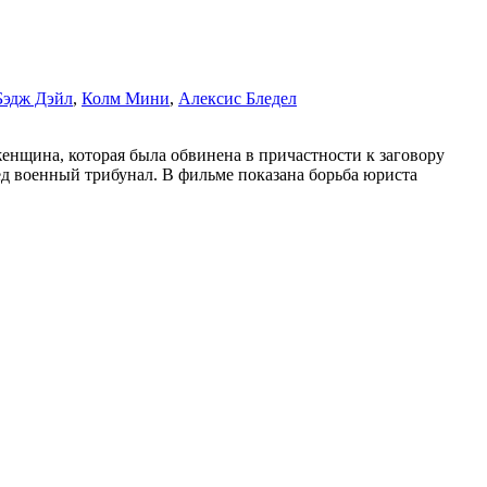
Бэдж Дэйл
,
Колм Мини
,
Алексис Бледел
енщина, которая была обвинена в причастности к заговору
ед военный трибунал. В фильме показана борьба юриста