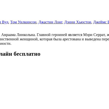
л Вуд
,
Том Уилкинсон
,
Джастин Лонг
,
Дэнни Хьюстон
,
Джеймс 
 Авраама Линкольна. Главной героиней является Мэри Серрат, ж
инственной женщиной, которая была арестована и выведена пер
вности.
лайн бесплатно