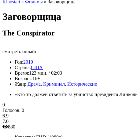
Kinostart
»
Фильмы
» Заговорщица
Заговорщица
The Conspirator
смотреть онлайн
Год:
2010
Страна:
США
Время:
123 мин. / 02:03
Возраст:
16+
Жанр:
Драма
,
Криминал
,
Исторические
«Кто-то должен ответить за убийство президента Линкол
0
Голосов:
0
6.9
7.0
880