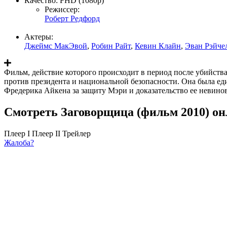
Качество:
FHD (1080p)
Режиссер:
Роберт Редфорд
Актеры:
Джеймс МакЭвой
,
Робин Райт
,
Кевин Клайн
,
Эван Рэйче
Фильм, действие которого происходит в период после убийства
против президента и национальной безопасности. Она была ед
Фредерика Айкена за защиту Мэри и доказательство ее невино
Смотреть Заговорщица (фильм 2010) он
Плеер I
Плеер II
Трейлер
Жалоба?