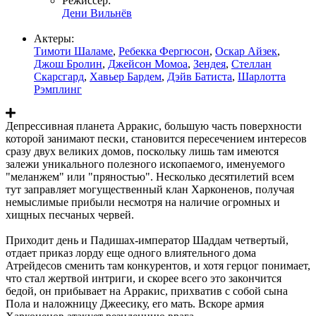
Режиссер:
Дени Вильнёв
Актеры:
Тимоти Шаламе
,
Ребекка Фергюсон
,
Оскар Айзек
,
Джош Бролин
,
Джейсон Момоа
,
Зендея
,
Стеллан
Скарсгард
,
Хавьер Бардем
,
Дэйв Батиста
,
Шарлотта
Рэмплинг
Депрессивная планета Арракис, большую часть поверхности
которой занимают пески, становится пересечением интересов
сразу двух великих домов, поскольку лишь там имеются
залежи уникального полезного ископаемого, именуемого
"меланжем" или "пряностью". Несколько десятилетий всем
тут заправляет могущественный клан Харконенов, получая
немыслимые прибыли несмотря на наличие огромных и
хищных песчаных червей.
Приходит день и Падишах-император Шаддам четвертый,
отдает приказ лорду еще одного влиятельного дома
Атрейдесов сменить там конкурентов, и хотя герцог понимает,
что стал жертвой интриги, и скорее всего это закончится
бедой, он прибывает на Арракис, прихватив с собой сына
Пола и наложницу Джеесику, его мать. Вскоре армия