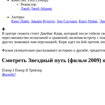
Качество:
FHD (1080p)
Режиссер:
Джей Джей Абрамс
Актеры:
Крис Пайн
,
Закари Куинто
,
Зои Салдана
,
Карл Урбан
,
Эри
В центре сюжета стоит Джеймс Кирк, который после гибели сво
через множество испытаний и сражений, включая встречу с опа
других знакомых нам персонажей, Кирк идет на бой против зло
Фильм увлекательно рассказывает историю о дружбе, предатель
Смотреть Звездный путь (фильм 2009) 
Плеер I
Плеер II
Трейлер
Жалоба?