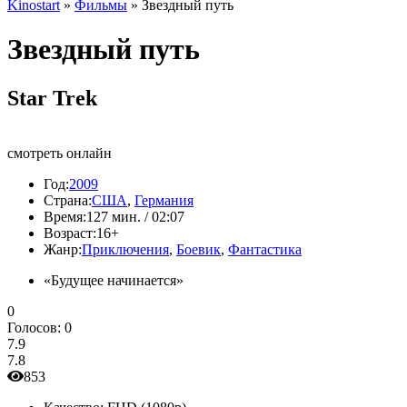
Kinostart
»
Фильмы
» Звездный путь
Звездный путь
Star Trek
смотреть онлайн
Год:
2009
Страна:
США
,
Германия
Время:
127 мин. / 02:07
Возраст:
16+
Жанр:
Приключения
,
Боевик
,
Фантастика
«Будущее начинается»
0
Голосов:
0
7.9
7.8
853