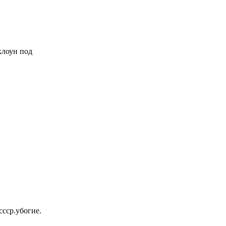
 клоун под
ссср.убогие.