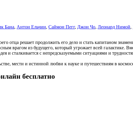
к Бана
,
Антон Ельчин
,
Саймон Пегг
,
Джон Чо
,
Леонард Нимой
,
его отца решает продолжить его дело и стать капитаном знамени
сным врагом из будущего, который угрожает всей галактике. Вме
дея и сталкивается с непредсказуемыми ситуациями и трудностя
стве, мести и истинной любви к науке и путешествиям в космос
онлайн бесплатно