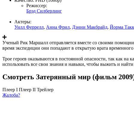
Качество:
FHD (1080p)
Режиссер:
Брэд Силберлинг
Актеры:
Уилл Феррелл
,
Анна Фрил
,
Дэнни Макбрайд
,
Йорма Такк
Ученый Рик Маршалл отправляется вместе со своими помощник
время экспедиции они попадают в открытую врата временного по
Трое героев оказываются в постоянной опасности, так как на 
использовать все свои знания и навыки, чтобы выжить и найти
Смотреть Затерянный мир (фильм 2009)
Плеер I
Плеер II
Трейлер
Жалоба?