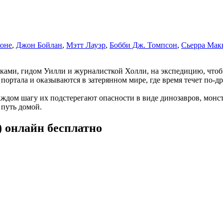
оне
,
Джон Бойлан
,
Мэтт Лауэр
,
Бобби Дж. Томпсон
,
Сьерра Мак
ами, гидом Уилли и журналисткой Холли, на экспедицию, чтобы
ртала и оказываются в затерянном мире, где время течет по-дру
каждом шагу их подстерегают опасности в виде динозавров, мон
 путь домой.
 онлайн бесплатно