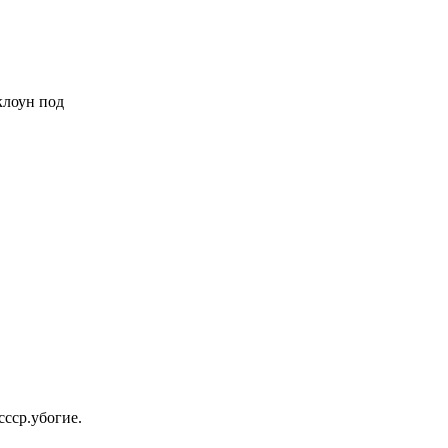
 клоун под
ссср.убогие.