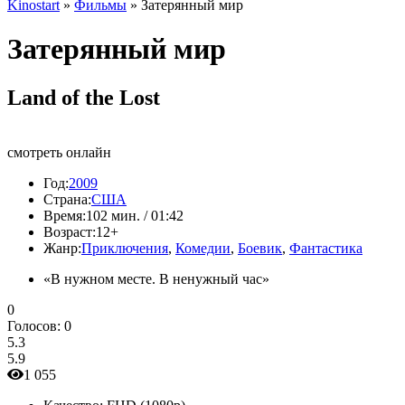
Kinostart
»
Фильмы
» Затерянный мир
Затерянный мир
Land of the Lost
смотреть онлайн
Год:
2009
Страна:
США
Время:
102 мин. / 01:42
Возраст:
12+
Жанр:
Приключения
,
Комедии
,
Боевик
,
Фантастика
«В нужном месте. В ненужный час»
0
Голосов:
0
5.3
5.9
1 055