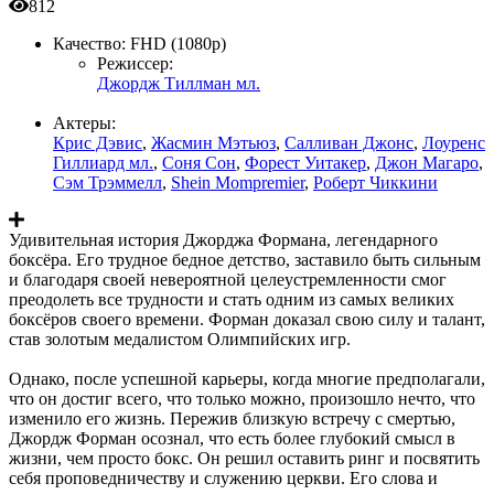
812
Качество:
FHD (1080p)
Режиссер:
Джордж Тиллман мл.
Актеры:
Крис Дэвис
,
Жасмин Мэтьюз
,
Салливан Джонс
,
Лоуренс
Гиллиард мл.
,
Соня Сон
,
Форест Уитакер
,
Джон Магаро
,
Сэм Трэммелл
,
Shein Mompremier
,
Роберт Чиккини
Удивительная история Джорджа Формана, легендарного
боксёра. Его трудное бедное детство, заставило быть сильным
и благодаря своей невероятной целеустремленности смог
преодолеть все трудности и стать одним из самых великих
боксёров своего времени. Форман доказал свою силу и талант,
став золотым медалистом Олимпийских игр.
Однако, после успешной карьеры, когда многие предполагали,
что он достиг всего, что только можно, произошло нечто, что
изменило его жизнь. Пережив близкую встречу с смертью,
Джордж Форман осознал, что есть более глубокий смысл в
жизни, чем просто бокс. Он решил оставить ринг и посвятить
себя проповедничеству и служению церкви. Его слова и