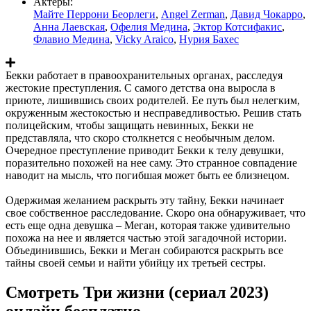
Актеры:
Майте Перрони Беорлеги
,
Angel Zerman
,
Давид Чокарро
,
Анна Лаевская
,
Офелия Медина
,
Эктор Котсифакис
,
Флавио Медина
,
Vicky Araico
,
Нурия Бахес
Бекки работает в правоохранительных органах, расследуя
жестокие преступления. С самого детства она выросла в
приюте, лишившись своих родителей. Ее путь был нелегким,
окруженным жестокостью и несправедливостью. Решив стать
полицейским, чтобы защищать невинных, Бекки не
представляла, что скоро столкнется с необычным делом.
Очередное преступление приводит Бекки к телу девушки,
поразительно похожей на нее саму. Это странное совпадение
наводит на мысль, что погибшая может быть ее близнецом.
Одержимая желанием раскрыть эту тайну, Бекки начинает
свое собственное расследование. Скоро она обнаруживает, что
есть еще одна девушка – Меган, которая также удивительно
похожа на нее и является частью этой загадочной истории.
Объединившись, Бекки и Меган собираются раскрыть все
тайны своей семьи и найти убийцу их третьей сестры.
Смотреть Три жизни (сериал 2023)
онлайн бесплатно