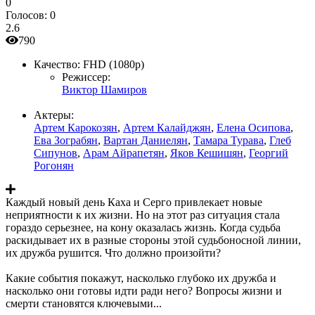
0
Голосов:
0
2.6
790
Качество:
FHD (1080p)
Режиссер:
Виктор Шамиров
Актеры:
Артем Карокозян
,
Артем Калайджян
,
Елена Осипова
,
Ева Зограбян
,
Вартан Даниелян
,
Тамара Турава
,
Глеб
Сипунов
,
Арам Айрапетян
,
Яков Кешишян
,
Георгий
Рогонян
Каждый новый день Каха и Серго привлекает новые
неприятности к их жизни. Но на этот раз ситуация стала
гораздо серьезнее, на кону оказалась жизнь. Когда судьба
раскидывает их в разные стороны этой судьбоносной линии,
их дружба рушится. Что должно произойти?
Какие события покажут, насколько глубоко их дружба и
насколько они готовы идти ради него? Вопросы жизни и
смерти становятся ключевыми...