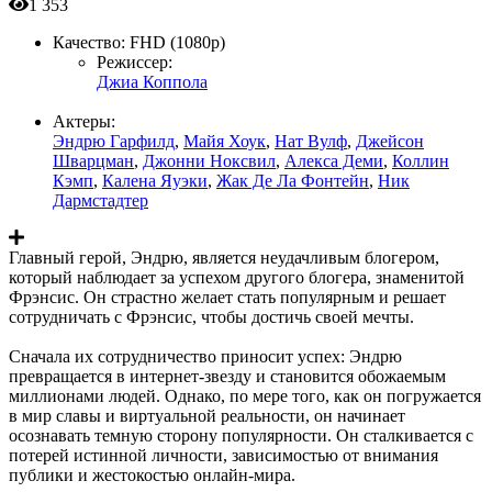
1 353
Качество:
FHD (1080p)
Режиссер:
Джиа Коппола
Актеры:
Эндрю Гарфилд
,
Майя Хоук
,
Нат Вулф
,
Джейсон
Шварцман
,
Джонни Ноксвил
,
Алекса Деми
,
Коллин
Кэмп
,
Калена Яуэки
,
Жак Де Ла Фонтейн
,
Ник
Дармстадтер
Главный герой, Эндрю, является неудачливым блогером,
который наблюдает за успехом другого блогера, знаменитой
Фрэнсис. Он страстно желает стать популярным и решает
сотрудничать с Фрэнсис, чтобы достичь своей мечты.
Сначала их сотрудничество приносит успех: Эндрю
превращается в интернет-звезду и становится обожаемым
миллионами людей. Однако, по мере того, как он погружается
в мир славы и виртуальной реальности, он начинает
осознавать темную сторону популярности. Он сталкивается с
потерей истинной личности, зависимостью от внимания
публики и жестокостью онлайн-мира.