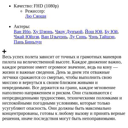
Качество:
FHD (1080p)
Режиссер:
Лю Сяоши
Актеры:
Ван Ибо
,
Ху Цзюнь
,
Чжоу Дунъюй
,
Йош Юй
,
Бу Юй
,
Чжай Юйцзя
,
Ван Цзычэнь
,
Лу Синь
,
Чэнь Тайшэн
,
Пань Биньлун
Весь успех полета зависит от точных и грамотных маневров
пилота на величественной высоте. Каждое движение важно,
каждое решение имеет огромное значение, ведь на кону —
жизни и важные сведения. День за днем эти отважные
летчики сражаются со смертью, чтобы выполнить свою
миссию и вернуться к своим близким живыми и
невредимыми. Все держится на грани, каждое мгновение
наполнено напряжением и риском. Они сталкиваются с
непредвиденными трудностями, техническими поломками и
неспокойными погодными условиями, которые только
усугубляют опасность. Они должны быть максимально
концентрированы, готовы к любому вызову и принять верные
решения, иначе последствия могут быть непоправимыми.