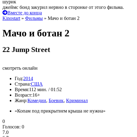
шурик
джеймс бонд закурил нервно в сторонке от этого фильма.
Вместе до конца
Kinostart
»
Фильмы
» Мачо и ботан 2
Мачо и ботан 2
22 Jump Street
смотреть онлайн
Год:
2014
Страна:
США
Время:
112 мин. / 01:52
Возраст:
16+
Жанр:
Комедии
,
Боевик
,
Криминал
«Копам под прикрытием крыша не нужна»
0
Голосов:
0
7.0