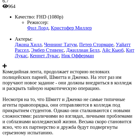
6.7
964
Качество:
FHD (1080p)
Режиссер:
Фил Лорд
,
Кристофер Миллер
Актеры:
Джона Хилл
,
Ченнинг Татум
,
Петер Стормаре
,
Уайатт
Рассел
,
Эмбер Стивенс
,
Джиллиан Белл
,
Айс Кьюб
,
Кит
Лукас
,
Кеннет Лукас
,
Ник Офферман
Комедийная лента, продолжает историю неловких
полицейских парней, Шмитта и Дженко. На этот раз им
поручают новое задание - они должны внедриться в колледж
и раскрыть тайную наркотическую операцию.
Несмотря на то, что Шмитт и Дженко не самые типичные
агенты правопорядка, они отправляются в колледж под
прикрытием студентов. Однако они сталкиваются с новыми
сложностями: различиями во взглядах, личными проблемами
и соблазнами колледжеской жизни. Весьма скоро становится
ясно, что их партнерство и дружба будут подвергнуты
серьезному испытанию.