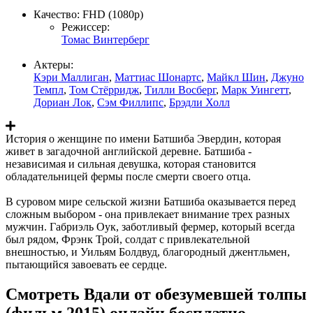
Качество:
FHD (1080p)
Режиссер:
Томас Винтерберг
Актеры:
Кэри Маллиган
,
Маттиас Шонартс
,
Майкл Шин
,
Джуно
Темпл
,
Том Стёрридж
,
Тилли Восберг
,
Марк Уингетт
,
Дориан Лок
,
Сэм Филлипс
,
Брэдли Холл
История о женщине по имени Батшиба Эвердин, которая
живет в загадочной английской деревне. Батшиба -
независимая и сильная девушка, которая становится
обладательницей фермы после смерти своего отца.
В суровом мире сельской жизни Батшиба оказывается перед
сложным выбором - она привлекает внимание трех разных
мужчин. Габриэль Оук, заботливый фермер, который всегда
был рядом, Фрэнк Трой, солдат с привлекательной
внешностью, и Уильям Болдвуд, благородный джентльмен,
пытающийся завоевать ее сердце.
Смотреть Вдали от обезумевшей толпы
(фильм 2015) онлайн бесплатно