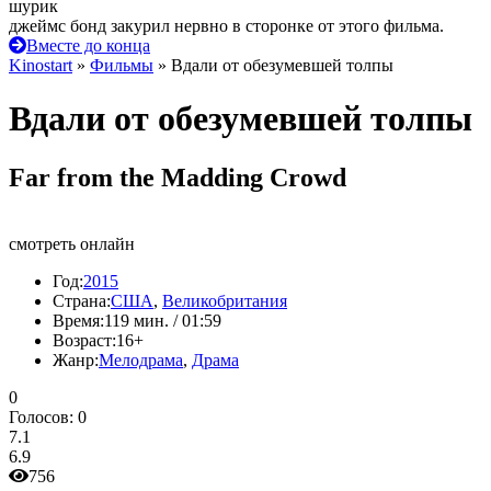
шурик
джеймс бонд закурил нервно в сторонке от этого фильма.
Вместе до конца
Kinostart
»
Фильмы
» Вдали от обезумевшей толпы
Вдали от обезумевшей толпы
Far from the Madding Crowd
смотреть онлайн
Год:
2015
Страна:
США
,
Великобритания
Время:
119 мин. / 01:59
Возраст:
16+
Жанр:
Мелодрама
,
Драма
0
Голосов:
0
7.1
6.9
756