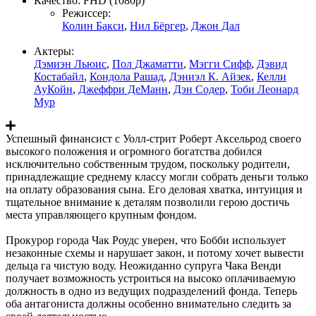
Качество:
FHD (1080p)
Режиссер:
Колин Бакси
,
Нил Бёргер
,
Джон Дал
Актеры:
Дэмиэн Льюис
,
Пол Джаматти
,
Мэгги Сифф
,
Дэвид
Костабайл
,
Кондола Рашад
,
Дэниэл К. Айзек
,
Келли
АуКойн
,
Джеффри ДеМанн
,
Дэн Содер
,
Тоби Леонард
Мур
Успешный финансист с Уолл-стрит Роберт Аксельрод своего
высокого положения и огромного богатства добился
исключительно собственным трудом, поскольку родители,
принадлежащие среднему классу могли собрать деньги только
на оплату образования сына. Его деловая хватка, интуиция и
тщательное внимание к деталям позволили герою достичь
места управляющего крупным фондом.
Прокурор города Чак Роудс уверен, что Бобби использует
незаконные схемы и нарушает закон, и потому хочет вывести
дельца га чистую воду. Неожиданно супруга Чака Венди
получает возможность устроиться на высоко оплачиваемую
должность в одно из ведущих подразделений фонда. Теперь
оба антагониста должны особенно внимательно следить за