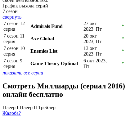
своей деятельностью.
График выхода серий
7 сезон
свернуть
7 сезон 12
27 окт
Admirals Fund
*
серия
2023, Пт
7 сезон 11
20 окт
Axe Global
*
серия
2023, Пт
7 сезон 10
13 окт
Enemies List
*
серия
2023, Пт
7 сезон 9
6 окт 2023,
Game Theory Optimal
*
серия
Пт
показать все серии
Смотреть Миллиарды (сериал 2016)
онлайн бесплатно
Плеер I
Плеер II
Трейлер
Жалоба?