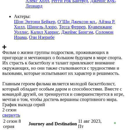
Алекс Холл
,
Регги Рок Байтвуд
,
Дженис Кук-
Леонард
Актеры:
Шон Энтони Бейкер
,
О’Ши Джексон мл.
,
Айзиа Р.
Хилл
,
Шинель Азоро
,
Тесса Феррер
,
Куавенжане
Уоллис
,
Калил Харрис
,
Джеймс Бингэм
,
Соломон
Ирама
,
Ози Нзерибе
Фильм о жизни группы подростков, проживающих в
пригороде и мечтающих о большом будущем в мире спорта.
Их страсть к баскетболу и талант привлекают внимание
окружающих, но они также сталкиваются с трудностями и
вызовами, которые испытывают их характер и решимость.
Главным героем фильма является молодой баскетболист,
который обладает особым даром и способностями. Вместе с
командой друзей, он тренируется и совершенствуется в игре,
мечтая о том, чтобы достичь вершины спортивного мира.
График выхода серий
2 сезон
свернуть
2 сезон 8
11 авг 2023,
Journey and Destination
*
серия
Пт