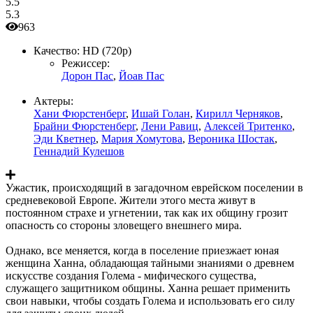
5.5
5.3
963
Качество:
HD (720p)
Режиссер:
Дорон Пас
,
Йоав Пас
Актеры:
Хани Фюрстенберг
,
Ишай Голан
,
Кирилл Черняков
,
Брайни Фюрстенберг
,
Лени Равиц
,
Алексей Тритенко
,
Эди Кветнер
,
Мария Хомутова
,
Вероника Шостак
,
Геннадий Кулешов
Ужастик, происходящий в загадочном еврейском поселении в
средневековой Европе. Жители этого места живут в
постоянном страхе и угнетении, так как их общину грозит
опасность со стороны зловещего внешнего мира.
Однако, все меняется, когда в поселение приезжает юная
женщина Ханна, обладающая тайными знаниями о древнем
искусстве создания Голема - мифического существа,
служащего защитником общины. Ханна решает применить
свои навыки, чтобы создать Голема и использовать его силу