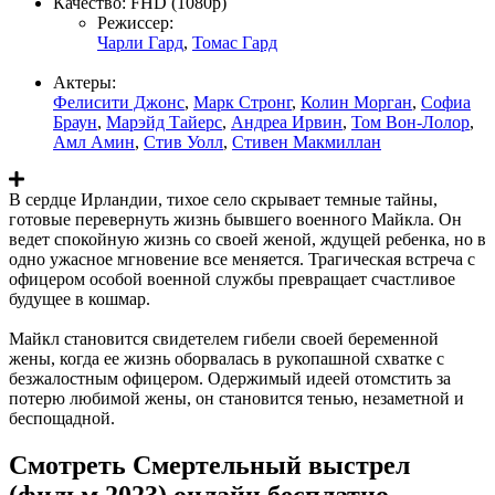
Качество:
FHD (1080p)
Режиссер:
Чарли Гард
,
Томас Гард
Актеры:
Фелисити Джонс
,
Марк Стронг
,
Колин Морган
,
Софиа
Браун
,
Марэйд Тайерс
,
Андреа Ирвин
,
Том Вон-Лолор
,
Амл Амин
,
Стив Уолл
,
Стивен Макмиллан
В сердце Ирландии, тихое село скрывает темные тайны,
готовые перевернуть жизнь бывшего военного Майкла. Он
ведет спокойную жизнь со своей женой, ждущей ребенка, но в
одно ужасное мгновение все меняется. Трагическая встреча с
офицером особой военной службы превращает счастливое
будущее в кошмар.
Майкл становится свидетелем гибели своей беременной
жены, когда ее жизнь оборвалась в рукопашной схватке с
безжалостным офицером. Одержимый идеей отомстить за
потерю любимой жены, он становится тенью, незаметной и
беспощадной.
Смотреть Смертельный выстрел
(фильм 2023) онлайн бесплатно